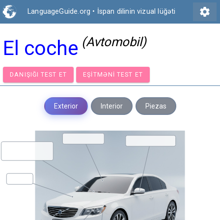
settings
LanguageGuide.org
•
İspan dilinin vizual lüğəti
(Avtomobil)
El coche
DANIŞIĞI TEST ET
EŞITMƏNI TEST ET
Exterior
Interior
Piezas