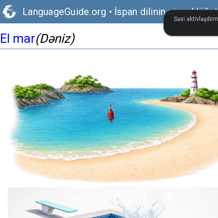
LanguageGuide.org
•
İspan dilinin vizual lüğət
Səsi aktivləşdirm
El mar
(Dəniz)