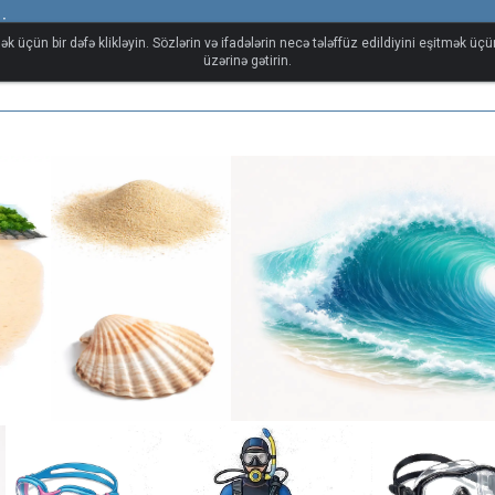
i
ək üçün bir dəfə klikləyin. Sözlərin və ifadələrin necə tələffüz edildiyini eşitmək üç
üzərinə gətirin.