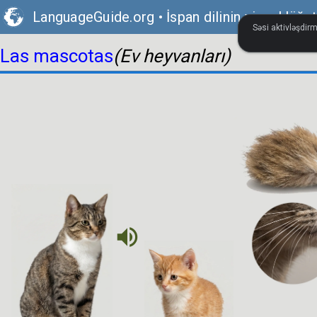
LanguageGuide.org
•
İspan dilinin vizual lüğət
Səsi aktivləşdirm
Las mascotas
(Ev heyvanları)
volume_up