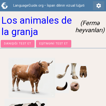
settings
LanguageGuide.org
•
İspan dilinin vizual lüğəti
Los animales de
(Fermə
la granja
heyvanları)
DANIŞIĞI TEST ET
EŞITMƏNI TEST ET