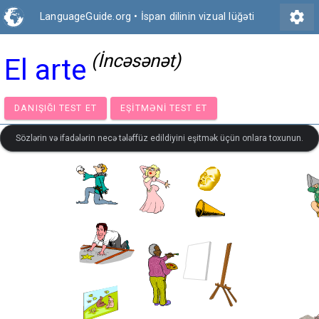
settings
LanguageGuide.org
•
İspan dilinin vizual lüğəti
(İncəsənət)
El arte
DANIŞIĞI TEST ET
EŞITMƏNI TEST ET
Sözlərin və ifadələrin necə tələffüz edildiyini eşitmək üçün onlara toxunun.