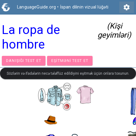
settings
LanguageGuide.org
•
İspan dilinin vizual lüğəti
(Kişi
La ropa de
geyimləri)
hombre
DANIŞIĞI TEST ET
EŞITMƏNI TEST ET
Sözlərin və ifadələrin necə tələffüz edildiyini eşitmək üçün onlara toxunun.