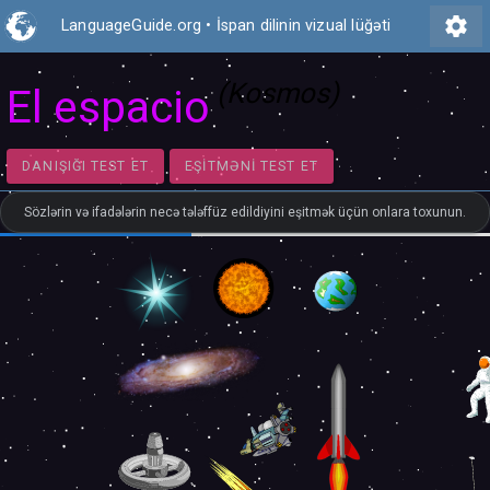
settings
LanguageGuide.org
•
İspan dilinin vizual lüğəti
(Kosmos)
El espacio
DANIŞIĞI TEST ET
EŞITMƏNI TEST ET
Sözlərin və ifadələrin necə tələffüz edildiyini eşitmək üçün onlara toxunun.