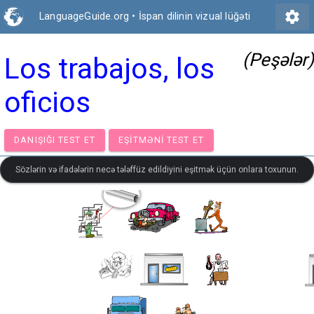
settings
LanguageGuide.org
•
İspan dilinin vizual lüğəti
(Peşələr)
Los trabajos, los
oficios
DANIŞIĞI TEST ET
EŞITMƏNI TEST ET
Sözlərin və ifadələrin necə tələffüz edildiyini eşitmək üçün onlara toxunun.