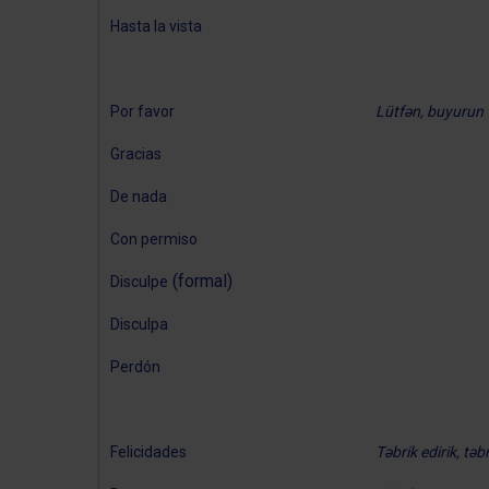
Hasta la vista
Por favor
Lütfən, buyurun
Gracias
De nada
Con permiso
(formal)
Disculpe
Disculpa
Perdón
Felicidades
Təbrik edirik, təbr