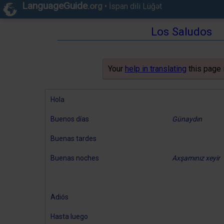
LanguageGuide
.org
•
İspan dili Lüğət
Los Saludos
Your
help in translating
this page 
Hola
Buenos días
Günaydın
Buenas tardes
Buenas noches
Axşamınız xeyir
Adiós
Hasta luego