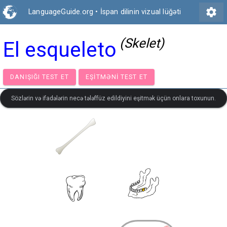
settings
LanguageGuide.org
•
İspan dilinin vizual lüğəti
(Skelet)
El esqueleto
DANIŞIĞI TEST ET
EŞITMƏNI TEST ET
Sözlərin və ifadələrin necə tələffüz edildiyini eşitmək üçün onlara toxunun.