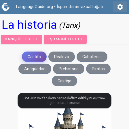
settings
LanguageGuide.org
•
İspan dilinin vizual lüğəti
La historia
(Tarix)
DANIŞIĞI TEST ET
EŞITMƏNI TEST ET
Castillo
Realeza
Caballeros
Antigüedad
Prehistoria
Piratas
Castigo
Sözlərin və ifadələrin necə tələffüz edildiyini eşitmək
üçün onlara toxunun.