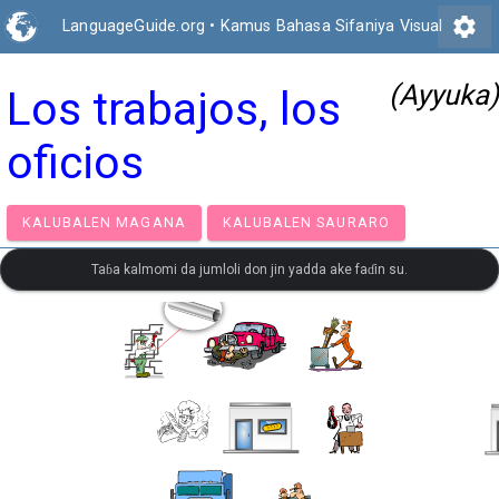
settings
LanguageGuide.org
•
Kamus Bahasa Sifaniya Visual
(Ayyuka)
Los trabajos, los
oficios
KALUBALEN MAGANA
KALUBALEN SAURARO
Taɓa kalmomi da jumloli don jin yadda ake faɗin su.