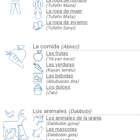
(Tufafin Maza)
La ropa de mujer
(Tufafin Mata)
La ropa de invierno
(Tufafin Sanyi)
La comida
(Abinci)
Las frutas
('Ya'yan itace)
Las verduras
(Kayan lambu)
Las bebidas
(Abubuwan sha)
Los dulces
(Zaƙi)
Los animales
(Dabbobi)
Los animales de la granja
(Dabbobin gona)
Las mascotas
(Dabbobin gida)