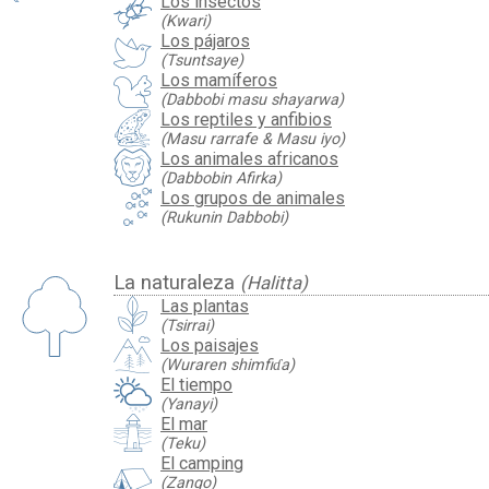
Los insectos
(Kwari)
Los pájaros
(Tsuntsaye)
Los mamíferos
(Dabbobi masu shayarwa)
Los reptiles y anfibios
(Masu rarrafe & Masu iyo)
Los animales africanos
(Dabbobin Afirka)
Los grupos de animales
(Rukunin Dabbobi)
La naturaleza
(Halitta)
Las plantas
(Tsirrai)
Los paisajes
(Wuraren shimfiɗa)
El tiempo
(Yanayi)
El mar
(Teku)
El camping
(Zango)