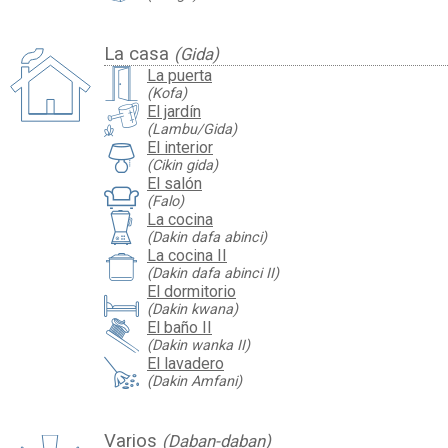
La casa
(Gida)
La puerta
(Kofa)
El jardín
(Lambu/Gida)
El interior
(Cikin gida)
El salón
(Falo)
La cocina
(Dakin dafa abinci)
La cocina II
(Dakin dafa abinci II)
El dormitorio
(Dakin kwana)
El baño II
(Dakin wanka II)
El lavadero
(Dakin Amfani)
Varios
(Daban-daban)