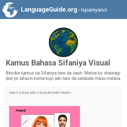
LanguageGuide.org
Ispaniyanci
•
Kamus Bahasa Sifaniya Visual
Bincika ƙamus na Sifaniya tare da sauti. Matsa ko shawagi
don jin lafazin kuma kuyi aiki tare da ƙalubale masu ma'ana.
SAKO DAGA MAI DAUKAR NAUYINMU