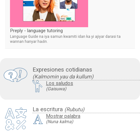
Preply - language tutoring
Language Guide na iya samun kwamiti idan ka yi ajiyar darasi ta
wannan hanyar haɗin.
Expresiones cotidianas
(Kalmomin yau da kullum)
Los saludos
(Gaisuwa)
La escritura
(Rubutu)
Mostrar palabra
(Nuna kalma)