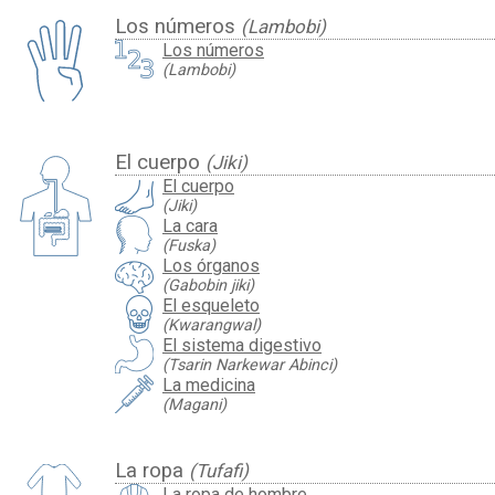
Los números
(Lambobi)
Los números
(Lambobi)
El cuerpo
(Jiki)
El cuerpo
(Jiki)
La cara
(Fuska)
Los órganos
(Gabobin jiki)
El esqueleto
(Kwarangwal)
El sistema digestivo
(Tsarin Narkewar Abinci)
La medicina
(Magani)
La ropa
(Tufafi)
La ropa de hombre