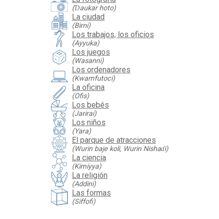
(Ɗaukar hoto)
La ciudad
(Birni)
Los trabajos, los oficios
(Ayyuka)
Los juegos
(Wasanni)
Los ordenadores
(Kwamfutoci)
La oficina
(Ofis)
Los bebés
(Jarirai)
Los niños
(Yara)
El parque de atracciones
(Wurin baje koli, Wurin Nishaɗi)
La ciencia
(Kimiyya)
La religión
(Addini)
Las formas
(Siffofi)