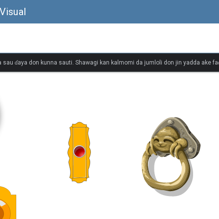
Visual
 sau ɗaya don kunna sauti. Shawagi kan kalmomi da jumloli don jin yadda ake faɗ