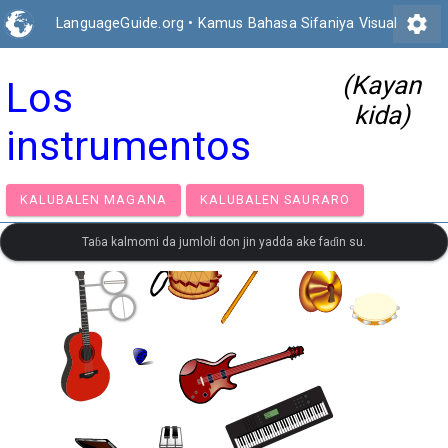
settings
LanguageGuide.org
•
Kamus Bahasa Sifaniya Visual
(Kayan
Los
kida)
instrumentos
KALUBALEN MAGANA
KALUBALEN SAURARO
Taɓa kalmomi da jumloli don jin yadda ake faɗin su.