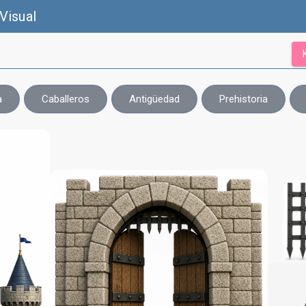
Visual
a
Caballeros
Antigüedad
Prehistoria