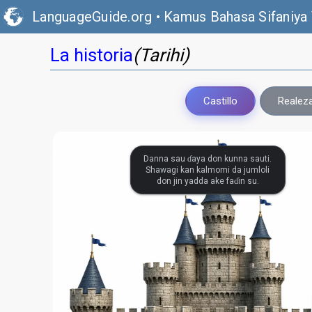
LanguageGuide.org
•
Kamus Bahasa Sifaniya 
La historia
(Tarihi)
Castillo
Realez
Danna sau ɗaya don kunna sauti.
Shawagi kan kalmomi da jumloli
don jin yadda ake faɗin su.