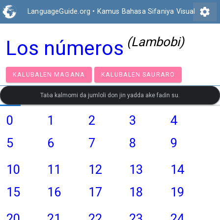
settings
LanguageGuide.org
•
Kamus Bahasa Sifaniya Visual
(Lambobi)
Los números
KALUBALEN MAGANA
KALUBALEN SAURARO
Taɓa kalmomi da jumloli don jin yadda ake faɗin su.
0
1
2
3
4
5
6
7
8
9
10
11
12
13
14
15
16
17
18
19
20
21
22
23
24