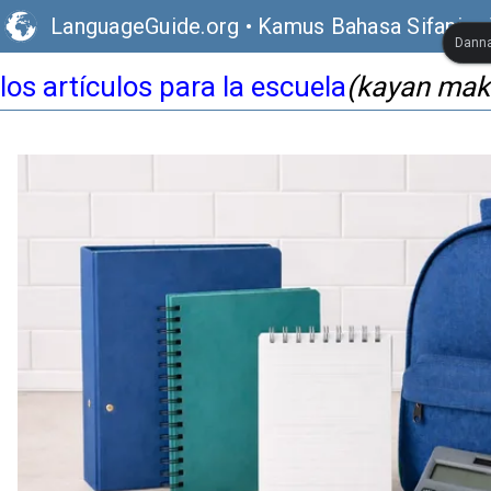
LanguageGuide.org
•
Kamus Bahasa Sifaniya 
Danna
los artículos para la escuela
(kayan mak