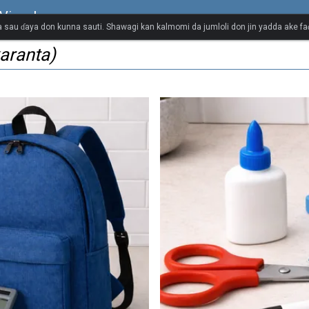
Visual
 sau ɗaya don kunna sauti. Shawagi kan kalmomi da jumloli don jin yadda ake faɗ
aranta)