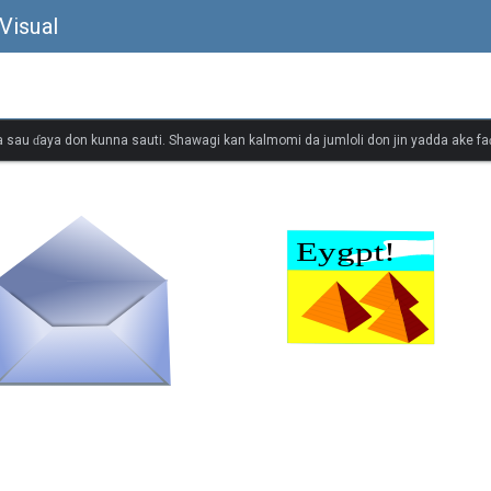
Visual
 sau ɗaya don kunna sauti. Shawagi kan kalmomi da jumloli don jin yadda ake faɗ