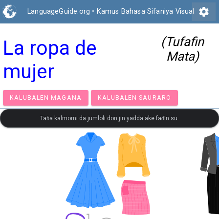
settings
LanguageGuide.org
•
Kamus Bahasa Sifaniya Visual
(Tufafin
La ropa de
Mata)
mujer
KALUBALEN MAGANA
KALUBALEN SAURARO
Taɓa kalmomi da jumloli don jin yadda ake faɗin su.