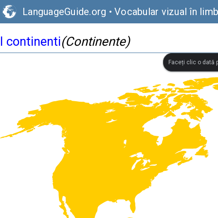
LanguageGuide.org
•
Vocabular vizual în limb
I continenti
(Continente)
Faceți clic o dată