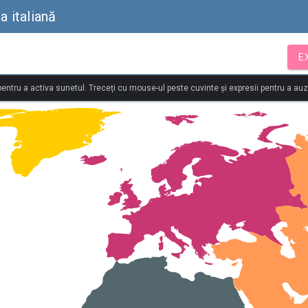
a italiană
E
 pentru a activa sunetul. Treceți cu mouse-ul peste cuvinte și expresii pentru a au