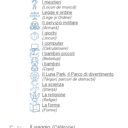
I mestieri
(Locuri de muncă)
Legge e ordine
(Lege şi Ordine)
Il servizio militare
(Armată)
I giochi
(Jocuri)
I computer
(Calculatoare)
I bambini piccoli
(Bebeluşi)
i bambini
(Copii)
Il Luna Park, il Parco di divertimento
(Târguri, parcuri de distracții)
La scienza
(Ştiinţă)
La religione
(Religie)
La forma
(Forme)
Il viaggio
(Călătorie)