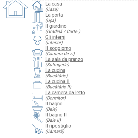
La casa
(Casa)
La porta
(Ușa)
Il giardino
(Grădină / Curte )
Gli interni
(Interior)
Il soggiorno
(Camera de zi)
La sala da pranzo
(Sufragerie)
La cucina
(Bucătărie)
La cucina II
(Bucătărie II)
La camera da letto
(Dormitor)
Il bagno
(Baie)
Il bagno II
(Baie II)
Il ripostiglio
(Cămară)