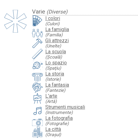
Varie
(Diverse)
I colori
(Culori)
La famiglia
(Familia)
Gli attrezzi
(Unelte)
La scuola
(Şcoală)
Lo spazio
(Spaţiu)
La storia
(Istorie)
La fantasia
(Fantezie)
L'arte
(Artă)
Strumenti musicali
(Instrumente)
La fotografia
(Fotografie)
La città
(Oraşul)