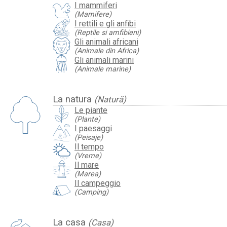
I mammiferi
(Mamifere)
I rettili e gli anfibi
(Reptile si amfibieni)
Gli animali africani
(Animale din Africa)
Gli animali marini
(Animale marine)
La natura
(Natură)
Le piante
(Plante)
I paesaggi
(Peisaje)
Il tempo
(Vreme)
Il mare
(Marea)
Il campeggio
(Camping)
La casa
(Casa)