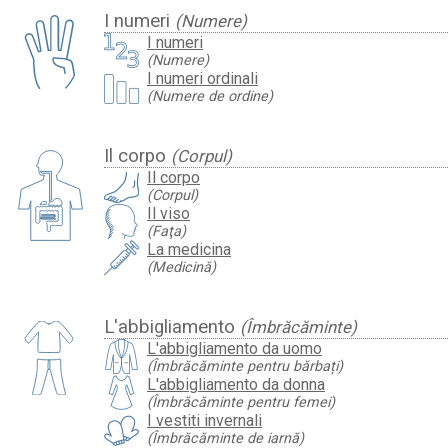
I numeri
(Numere)
I numeri
(Numere)
I numeri ordinali
(Numere de ordine)
Il corpo
(Corpul)
Il corpo
(Corpul)
Il viso
(Faţa)
La medicina
(Medicină)
L'abbigliamento
(Îmbrăcăminte)
L'abbigliamento da uomo
(Îmbrăcăminte pentru bărbați)
L'abbigliamento da donna
(Îmbrăcăminte pentru femei)
I vestiti invernali
(Îmbrăcăminte de iarnă)