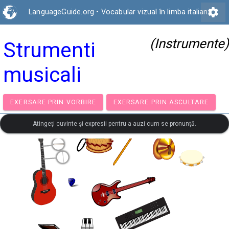
settings
LanguageGuide.org
•
Vocabular vizual în limba italiană
(Instrumente)
Strumenti
musicali
EXERSARE PRIN VORBIRE
EXERSARE PRIN ASCULTA
Atingeți cuvinte și expresii pentru a auzi cum se pronunță.