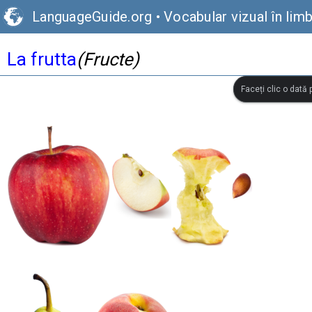
LanguageGuide.org
•
Vocabular vizual în limb
La frutta
(Fructe)
Faceți clic o dată