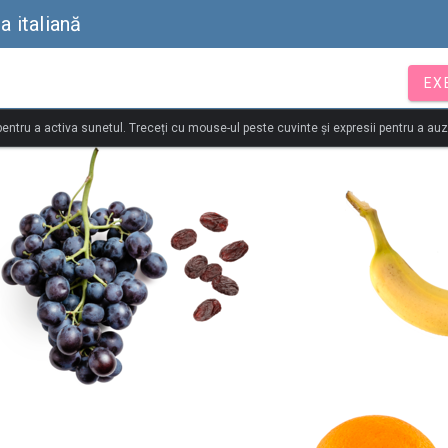
a italiană
EX
 pentru a activa sunetul. Treceți cu mouse-ul peste cuvinte și expresii pentru a au