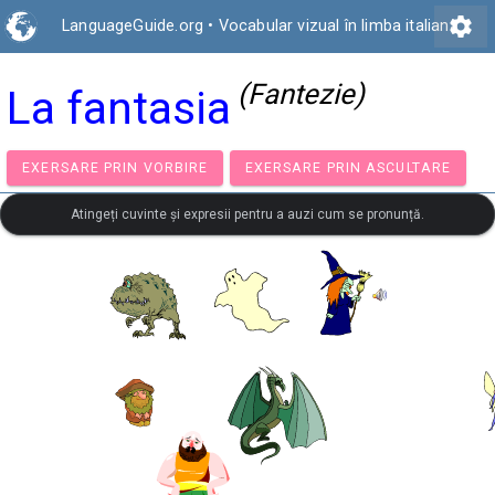
settings
LanguageGuide.org
•
Vocabular vizual în limba italiană
(Fantezie)
La fantasia
EXERSARE PRIN VORBIRE
EXERSARE PRIN ASCULTA
Atingeți cuvinte și expresii pentru a auzi cum se pronunță.