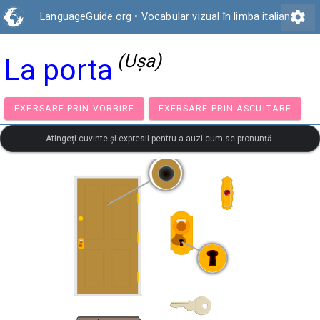
settings
LanguageGuide.org
•
Vocabular vizual în limba italiană
(Ușa)
La porta
EXERSARE PRIN VORBIRE
EXERSARE PRIN ASCULTA
Atingeți cuvinte și expresii pentru a auzi cum se pronunță.