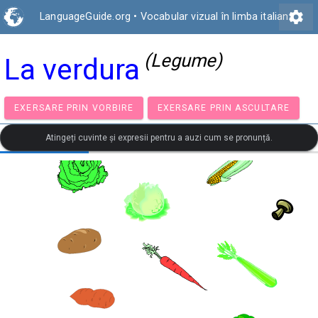
settings
LanguageGuide.org
•
Vocabular vizual în limba italiană
(Legume)
La verdura
EXERSARE PRIN VORBIRE
EXERSARE PRIN ASCULTA
Atingeți cuvinte și expresii pentru a auzi cum se pronunță.