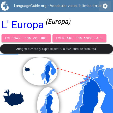
settings
LanguageGuide.org
•
Vocabular vizual în limba italiană
(Europa)
L' Europa
EXERSARE PRIN VORBIRE
EXERSARE PRIN ASCULTA
Atingeți cuvinte și expresii pentru a auzi cum se pronunță.