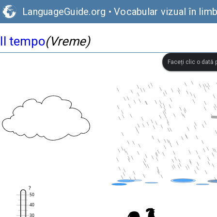
LanguageGuide.org
•
Vocabular vizual în limb
Il tempo
(Vreme)
Faceți clic o dată