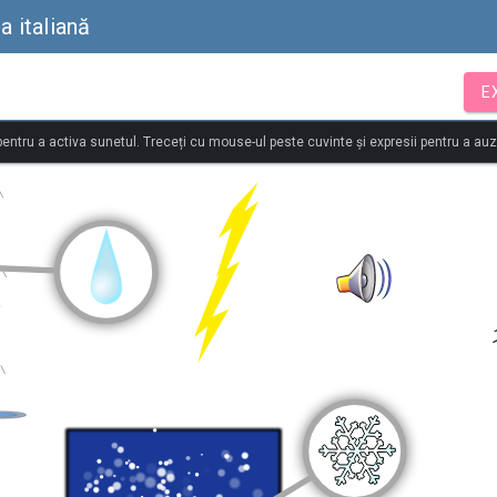
a italiană
E
 pentru a activa sunetul. Treceți cu mouse-ul peste cuvinte și expresii pentru a au