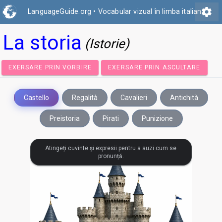
settings
LanguageGuide.org
•
Vocabular vizual în limba italiană
La storia
(Istorie)
EXERSARE PRIN VORBIRE
EXERSARE PRIN ASCULTA
Castello
Regalità
Cavalieri
Antichità
Preistoria
Pirati
Punizione
Atingeți cuvinte și expresii pentru a auzi cum se
pronunță.