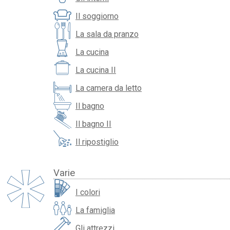
Il soggiorno
La sala da pranzo
La cucina
La cucina II
La camera da letto
Il bagno
Il bagno II
Il ripostiglio
Varie
I colori
La famiglia
Gli attrezzi