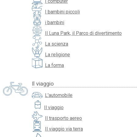
I computer
I bambini piccoli
i bambini
Il Luna Park, il Parco di divertimento
La scienza
La religione
La forma
Il viaggio
L'automobile
travel_luggage_and_bags
Il viaggio
Il trasporto aereo
Il viaggio via terra