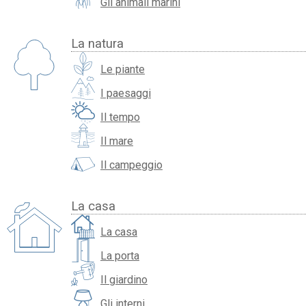
Gli animali marini
La natura
Le piante
I paesaggi
Il tempo
Il mare
Il campeggio
La casa
La casa
La porta
Il giardino
Gli interni