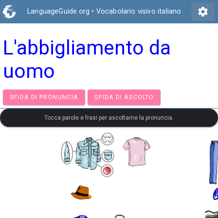
settings
LanguageGuide.org
•
Vocabolario visivo italiano
L'abbigliamento da
uomo
SFIDA DI PRONUNCIA
SFIDA DI ASCOLTO
Tocca parole e frasi per ascoltarne la pronuncia.