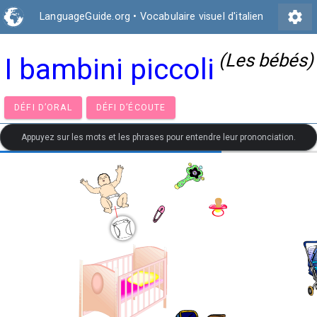
settings
LanguageGuide.org
•
Vocabulaire visuel d'italien
(Les bébés)
I bambini piccoli
DÉFI D’ORAL
DÉFI D’ÉCOUTE
Appuyez sur les mots et les phrases pour entendre leur prononciation.