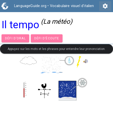
settings
LanguageGuide.org
•
Vocabulaire visuel d'italien
(La météo)
Il tempo
DÉFI D’ORAL
DÉFI D’ÉCOUTE
Appuyez sur les mots et les phrases pour entendre leur prononciation.