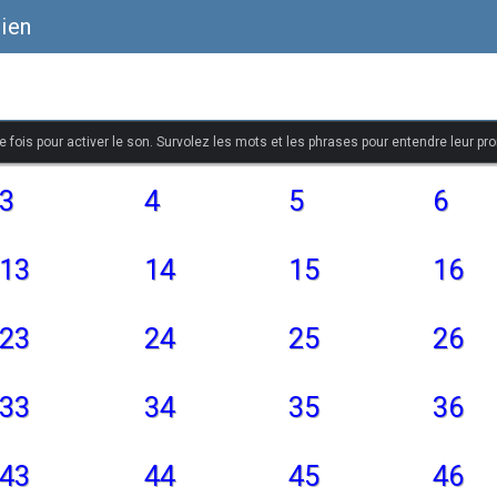
lien
 fois pour activer le son. Survolez les mots et les phrases pour entendre leur pr
3
4
5
6
13
14
15
16
23
24
25
26
33
34
35
36
43
44
45
46