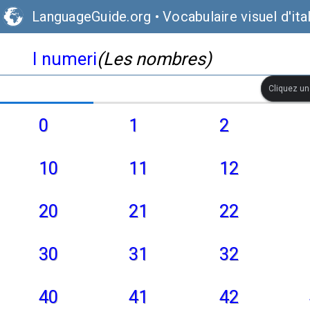
LanguageGuide.org
•
Vocabulaire visuel d'ita
I numeri
(Les nombres)
Cliquez une
0
1
2
10
11
12
20
21
22
30
31
32
40
41
42