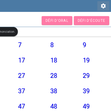
settings
DÉFI D’ORAL
DÉFI D’ÉCOUTE
ononciation.
7
8
9
17
18
19
27
28
29
37
38
39
47
48
49