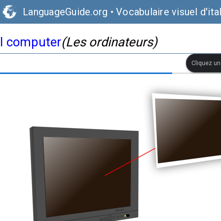
LanguageGuide.org
•
Vocabulaire visuel d'ita
I computer
(Les ordinateurs)
Cliquez une