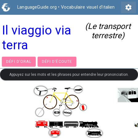
settings
LanguageGuide.org
•
Vocabulaire visuel d'italien
(Le transport
Il viaggio via
terrestre)
terra
DÉFI D’ORAL
DÉFI D’ÉCOUTE
Appuyez sur les mots et les phrases pour entendre leur prononciation.