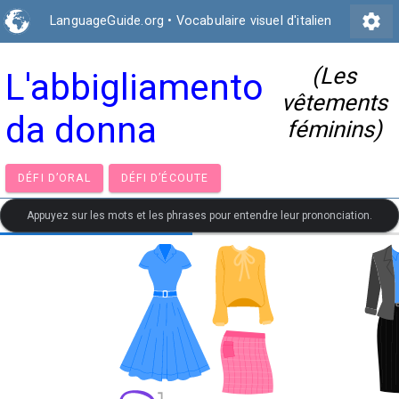
settings
LanguageGuide.org
•
Vocabulaire visuel d'italien
(Les
L'abbigliamento
vêtements
da donna
féminins)
DÉFI D’ORAL
DÉFI D’ÉCOUTE
Appuyez sur les mots et les phrases pour entendre leur prononciation.