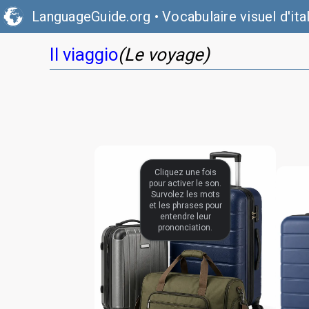
LanguageGuide.org
•
Vocabulaire visuel d'ita
Il viaggio
(Le voyage)
Cliquez une fois
pour activer le son.
Survolez les mots
et les phrases pour
entendre leur
prononciation.