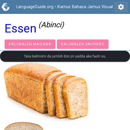
settings
LanguageGuide.org
•
Kamus Bahasa Jamus Visual
(Abinci)
Essen
KALUBALEN MAGANA
KALUBALEN SAURARO
Taɓa kalmomi da jumloli don jin yadda ake faɗin su.