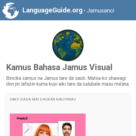
LanguageGuide.org
Jamusanci
•
Kamus Bahasa Jamus Visual
Bincika ƙamus na Jamus tare da sauti. Matsa ko shawagi
don jin lafazin kuma kuyi aiki tare da ƙalubale masu ma'ana.
SAKO DAGA MAI DAUKAR NAUYINMU