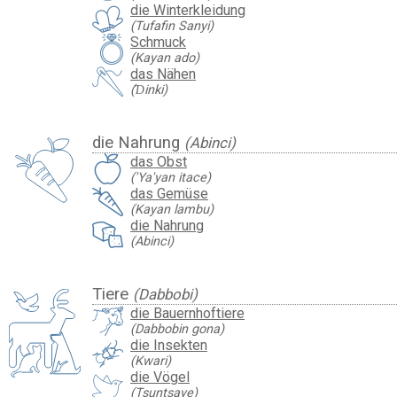
die Winterkleidung
(Tufafin Sanyi)
Schmuck
(Kayan ado)
das Nähen
(Ɗinki)
die Nahrung
(Abinci)
das Obst
('Ya'yan itace)
das Gemüse
(Kayan lambu)
die Nahrung
(Abinci)
Tiere
(Dabbobi)
die Bauernhoftiere
(Dabbobin gona)
die Insekten
(Kwari)
die Vögel
(Tsuntsaye)