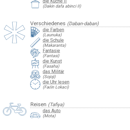
die Küche II
(Dakin dafa abinci II)
Verschiedenes
(Daban-daban)
die Farben
(Launuka)
die Schule
(Makaranta)
Fantasie
(Fantasi)
die Kunst
(Fasaha)
das Militär
(Sojoji)
die Uhr lesen
(Faɗin Lokaci)
Reisen
(Tafiya)
das Auto
(Mota)