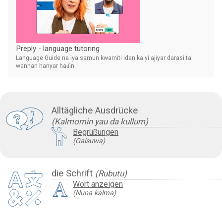
Preply - language tutoring
Language Guide na iya samun kwamiti idan ka yi ajiyar darasi ta
wannan hanyar haɗin.
Alltägliche Ausdrücke
(Kalmomin yau da kullum)
Begrüßungen
(Gaisuwa)
die Schrift
(Rubutu)
Wort anzeigen
(Nuna kalma)