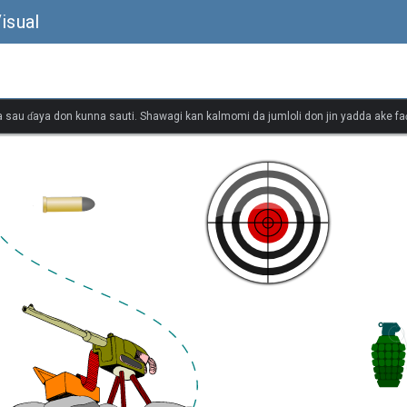
isual
 sau ɗaya don kunna sauti. Shawagi kan kalmomi da jumloli don jin yadda ake faɗ