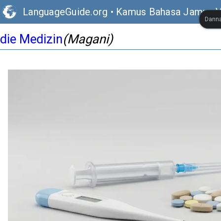
LanguageGuide.org
•
Kamus Bahasa Jamus V
Danna
die Medizin
(Magani)