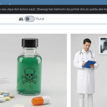
isual
 sau ɗaya don kunna sauti. Shawagi kan kalmomi da jumloli don jin yadda ake faɗ
👥
Plural