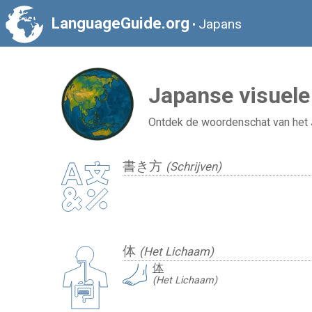
LanguageGuide.org
Japans
•
Japanse visuel
Ontdek de woordenschat van het J
書き方
(Schrijven)
体
(Het Lichaam)
体
(Het Lichaam)