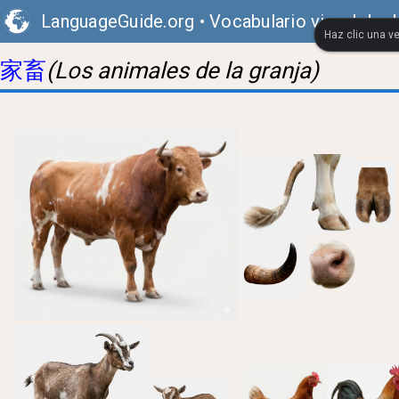
LanguageGuide.org
•
Vocabulario visual de 
Haz clic una ve
家畜
(Los animales de la granja)