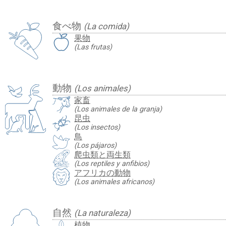
食べ物
(La comida)
果物
(Las frutas)
動物
(Los animales)
家畜
(Los animales de la granja)
昆虫
(Los insectos)
鳥
(Los pájaros)
爬虫類と両生類
(Los reptiles y anfibios)
アフリカの動物
(Los animales africanos)
自然
(La naturaleza)
植物