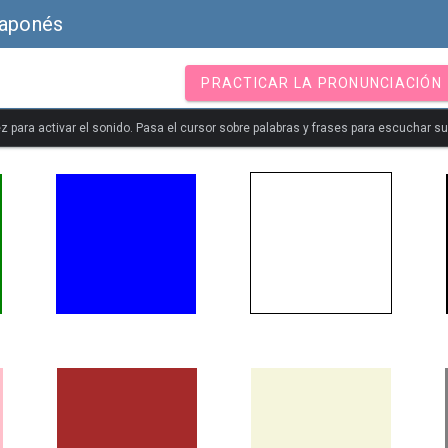
Japonés
PRACTICAR LA PRONUNCIACIÓN
z para activar el sonido. Pasa el cursor sobre palabras y frases para escuchar s