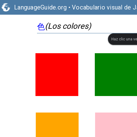
LanguageGuide.org
•
Vocabulario visual de 
(Los colores)
色
Haz clic una ve