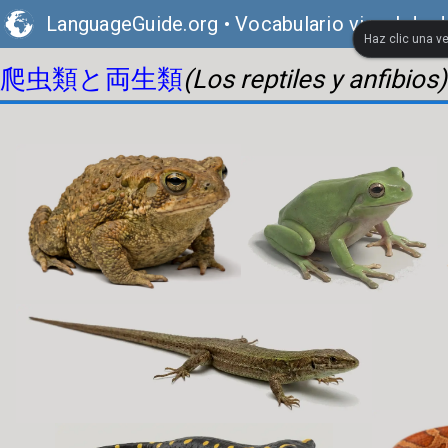
LanguageGuide.org
•
Vocabulario visual de 
Haz clic una ve
爬虫類と両生類
(Los reptiles y anfibios)