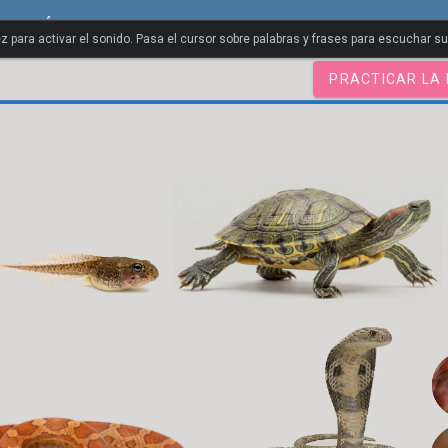
Japonés
z para activar el sonido. Pasa el cursor sobre palabras y frases para escuchar s
PRACTICAR LA