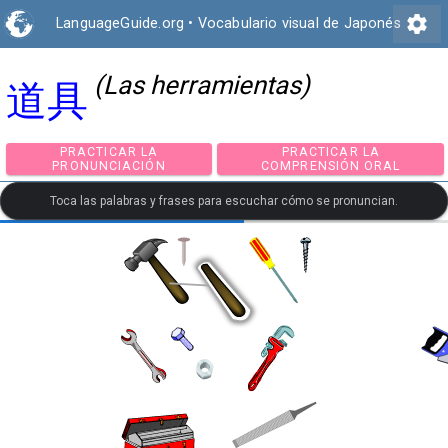
settings
LanguageGuide.org
•
Vocabulario visual de Japonés
(Las herramientas)
道具
PRACTICAR LA
PRACTICAR LA
PRONUNCIACIÓN
COMPRENSIÓN ORA
Toca las palabras y frases para escuchar cómo se pronuncian.