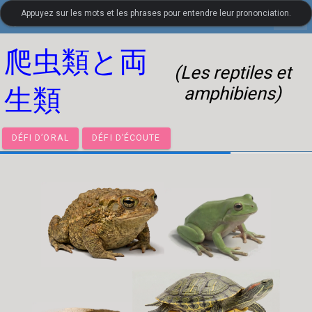
Appuyez sur les mots et les phrases pour entendre leur prononciation.
settings
LanguageGuide.org
•
Vocabulaire visuel de japonais
爬虫類と両
(Les reptiles et
amphibiens)
生類
DÉFI D’ORAL
DÉFI D’ÉCOUTE